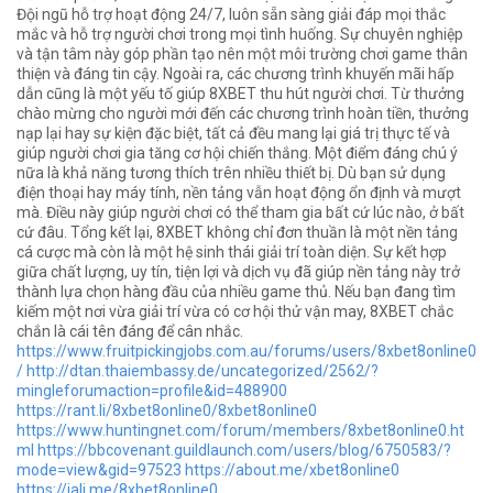
Đội ngũ hỗ trợ hoạt động 24/7, luôn sẵn sàng giải đáp mọi thắc
mắc và hỗ trợ người chơi trong mọi tình huống. Sự chuyên nghiệp
và tận tâm này góp phần tạo nên một môi trường chơi game thân
thiện và đáng tin cậy. Ngoài ra, các chương trình khuyến mãi hấp
dẫn cũng là một yếu tố giúp 8XBET thu hút người chơi. Từ thưởng
chào mừng cho người mới đến các chương trình hoàn tiền, thưởng
nạp lại hay sự kiện đặc biệt, tất cả đều mang lại giá trị thực tế và
giúp người chơi gia tăng cơ hội chiến thắng. Một điểm đáng chú ý
nữa là khả năng tương thích trên nhiều thiết bị. Dù bạn sử dụng
điện thoại hay máy tính, nền tảng vẫn hoạt động ổn định và mượt
mà. Điều này giúp người chơi có thể tham gia bất cứ lúc nào, ở bất
cứ đâu. Tổng kết lại, 8XBET không chỉ đơn thuần là một nền tảng
cá cược mà còn là một hệ sinh thái giải trí toàn diện. Sự kết hợp
giữa chất lượng, uy tín, tiện lợi và dịch vụ đã giúp nền tảng này trở
thành lựa chọn hàng đầu của nhiều game thủ. Nếu bạn đang tìm
kiếm một nơi vừa giải trí vừa có cơ hội thử vận may, 8XBET chắc
chắn là cái tên đáng để cân nhắc.
https://www.fruitpickingjobs.com.au/forums/users/8xbet8online0
/
http://dtan.thaiembassy.de/uncategorized/2562/?
mingleforumaction=profile&id=488900
https://rant.li/8xbet8online0/8xbet8online0
https://www.huntingnet.com/forum/members/8xbet8online0.ht
ml
https://bbcovenant.guildlaunch.com/users/blog/6750583/?
mode=view&gid=97523
https://about.me/xbet8online0
https://jali.me/8xbet8online0