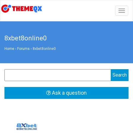
Togg
navig
8xbet8online0
Home
›
Forums
›
8xbet8online0
Ask a question