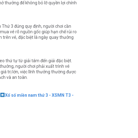
ở thưởng để không bỏ lỡ quyền lợi chính
Thứ 3 đúng quy định, người chơi cần
 mua vé rõ nguồn gốc giúp hạn chế rủi ro
in trên vé, đặc biệt là ngày quay thưởng
 thứ tự từ giải tám đến giải đặc biệt.
thưởng, người chơi phải xuất trình vé
giá trị lớn, việc lĩnh thưởng thường được
ạch và an toàn.
Xổ số miền nam thứ 3 - XSMN T3 -