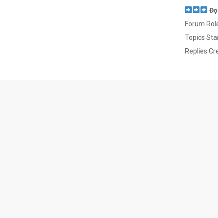
Đọ
Forum Role
Topics Sta
Replies Cr