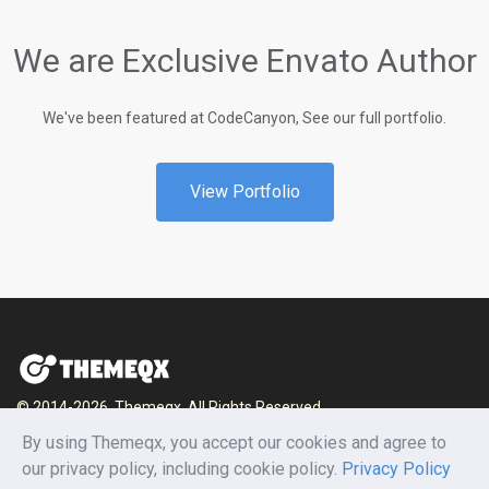
We are Exclusive Envato Author
We've been featured at CodeCanyon, See our full portfolio.
View Portfolio
© 2014-2026, Themeqx. All Rights Reserved.
By using Themeqx, you accept our cookies and agree to
Home
Blog
Documentation
Privacy Policy
our privacy policy, including cookie policy.
Privacy Policy
Terms and conditions
Careers
Contact us