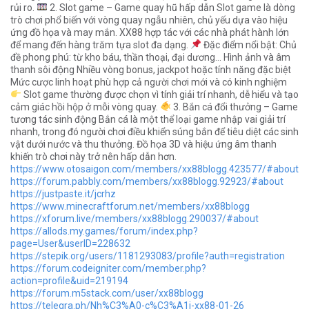
rủi ro.
2. Slot game – Game quay hũ hấp dẫn Slot game là dòng
trò chơi phổ biến với vòng quay ngẫu nhiên, chủ yếu dựa vào hiệu
ứng đồ họa và may mắn. XX88 hợp tác với các nhà phát hành lớn
để mang đến hàng trăm tựa slot đa dạng.
Đặc điểm nổi bật: Chủ
đề phong phú: từ kho báu, thần thoại, đại dương… Hình ảnh và âm
thanh sôi động Nhiều vòng bonus, jackpot hoặc tính năng đặc biệt
Mức cược linh hoạt phù hợp cả người chơi mới và có kinh nghiệm
Slot game thường được chọn vì tính giải trí nhanh, dễ hiểu và tạo
cảm giác hồi hộp ở mỗi vòng quay.
3. Bắn cá đổi thưởng – Game
tương tác sinh động Bắn cá là một thể loại game nhập vai giải trí
nhanh, trong đó người chơi điều khiển súng bắn để tiêu diệt các sinh
vật dưới nước và thu thưởng. Đồ họa 3D và hiệu ứng âm thanh
khiến trò chơi này trở nên hấp dẫn hơn.
https://www.otosaigon.com/members/xx88blogg.423577/#about
https://forum.pabbly.com/members/xx88blogg.92923/#about
https://justpaste.it/jcrhz
https://www.minecraftforum.net/members/xx88blogg
https://xforum.live/members/xx88blogg.290037/#about
https://allods.my.games/forum/index.php?
page=User&userID=228632
https://stepik.org/users/1181293083/profile?auth=registration
https://forum.codeigniter.com/member.php?
action=profile&uid=219194
https://forum.m5stack.com/user/xx88blogg
https://telegra.ph/Nh%C3%A0-c%C3%A1i-xx88-01-26