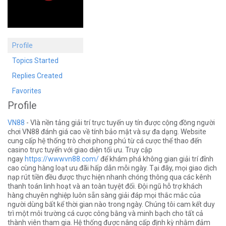
Profile
Topics Started
Replies Created
Favorites
Profile
VN88
- Vlà nền tảng giải trí trực tuyến uy tín được cộng đồng người
chơi VN88 đánh giá cao về tính bảo mật và sự đa dạng. Website
cung cấp hệ thống trò chơi phong phú từ cá cược thể thao đến
casino trực tuyến với giao diện tối ưu. Truy cập
ngay
https://wwwvn88.com/
để khám phá không gian giải trí đỉnh
cao cùng hàng loạt ưu đãi hấp dẫn mỗi ngày. Tại đây, mọi giao dịch
nạp rút tiền đều được thực hiện nhanh chóng thông qua các kênh
thanh toán linh hoạt và an toàn tuyệt đối. Đội ngũ hỗ trợ khách
hàng chuyên nghiệp luôn sẵn sàng giải đáp mọi thắc mắc của
người dùng bất kể thời gian nào trong ngày. Chúng tôi cam kết duy
trì một môi trường cá cược công bằng và minh bạch cho tất cả
thành viên tham gia. Hệ thống được nâng cấp định kỳ nhằm đảm