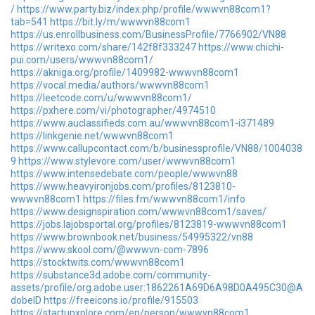
/
https://www.party.biz/index.php/profile/wwwvn88com1?
tab=541
https://bit.ly/m/wwwvn88com1
https://us.enrollbusiness.com/BusinessProfile/7766902/VN88
https://writexo.com/share/142f8f333247
https://www.chichi-
pui.com/users/wwwvn88com1/
https://akniga.org/profile/1409982-wwwvn88com1
https://vocal.media/authors/wwwvn88com1
https://leetcode.com/u/wwwvn88com1/
https://pxhere.com/vi/photographer/4974510
https://www.auclassifieds.com.au/wwwvn88com1-i371489
https://linkgenie.net/wwwvn88com1
https://www.callupcontact.com/b/businessprofile/VN88/1004038
9
https://www.stylevore.com/user/wwwvn88com1
https://www.intensedebate.com/people/wwwvn88
https://www.heavyironjobs.com/profiles/8123810-
wwwvn88com1
https://files.fm/wwwvn88com1/info
https://www.designspiration.com/wwwvn88com1/saves/
https://jobs.lajobsportal.org/profiles/8123819-wwwvn88com1
https://www.brownbook.net/business/54995322/vn88
https://www.skool.com/@wwwvn-com-7896
https://stocktwits.com/wwwvn88com1
https://substance3d.adobe.com/community-
assets/profile/org.adobe.user:1862261A69D6A98D0A495C30@A
dobeID
https://freeicons.io/profile/915503
https://startupxplore.com/en/person/wwwvn88com1