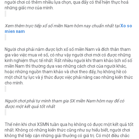
người chơi có thêm nhiều lựa chọn, qua đấy có thể hiện thực hoá
những giấc mơ của mình.
Xem thêm trực tiếp xổ số miền Nam hôm nay chuẩn nhất tại
Xo so
mien nam
Người chơi phải nắm được lịch xổ số miền Nam và đích thân tham
gia vào việc mua vé số, có như vậy người chơi mới có được những
kinh nghiệm thực tế nhất. Rất nhiều người khi tham khảo lịch xổ số
miền Nam thì thường dựa vao những cách chơi của người khác,
hoặc những nguồn tham khảo và chơi theo đấy, họ không hề có
một chút tự lực và ý thức được việc phải nâng cao những kiến thức
cho mình.
Người chơi phải tự mình tham gia SX miền Nam hôm nay để có
được một kết quả tốt nhất
Thế nên khi chơi XSMN tuần qua họ không có được một kết quả tốt
nhất. Không có những kiến thức cũng như sự hiểu biết, người chơi
không thể tiếp cận những giải thưởng có giá trị. Có một điều chắc