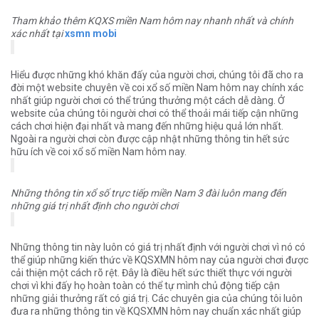
Tham khảo thêm KQXS miền Nam hôm nay nhanh nhất và chính
xác nhất tại
xsmn mobi
Hiểu được những khó khăn đấy của người chơi, chúng tôi đã cho ra
đời một website chuyên về coi xổ số miền Nam hôm nay chính xác
nhất giúp người chơi có thể trúng thưởng một cách dễ dàng. Ở
website của chúng tôi người chơi có thể thoải mái tiếp cận những
cách chơi hiện đại nhất và mang đến những hiệu quả lớn nhất.
Ngoài ra người chơi còn được cập nhật những thông tin hết sức
hữu ích về coi xổ số miền Nam hôm nay.
Những thông tin xổ số trực tiếp miền Nam 3 đài luôn mang đến
những giá trị nhất định cho người chơi
Những thông tin này luôn có giá trị nhất định với người chơi vì nó có
thể giúp những kiến thức về KQSXMN hôm nay của người chơi được
cải thiện một cách rõ rệt. Đây là điều hết sức thiết thực với người
chơi vì khi đấy họ hoàn toàn có thể tự mình chủ động tiếp cận
những giải thưởng rất có giá trị. Các chuyên gia của chúng tôi luôn
đưa ra những thông tin về KQSXMN hôm nay chuẩn xác nhất giúp