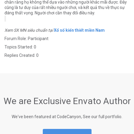
chắn rằng họ không thể dựa vào những người khác mãi được. Đây
cũng là tư duy của rất nhiều người chơi, và kết quả thu về thực sự
đáng thất vọng. Người chơi cần thay đổi điều này.
Xem SX MN siêu chuẩn tại
Xổ số kiến thiết miền Nam
Forum Role: Participant
Topics Started: 0
Replies Created: 0
We are Exclusive Envato Author
We've been featured at CodeCanyon, See our full portfolio.