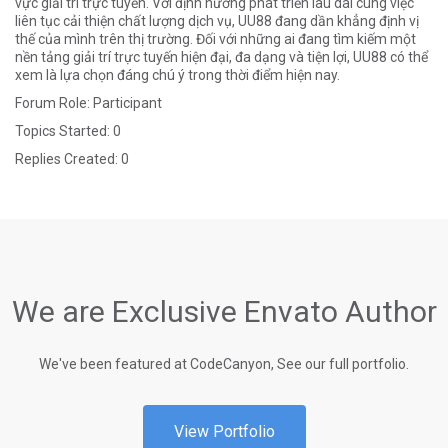
vực giải trí trực tuyến. Với định hướng phát triển lâu dài cùng việc
liên tục cải thiện chất lượng dịch vụ, UU88 đang dần khẳng định vị
thế của mình trên thị trường. Đối với những ai đang tìm kiếm một
nền tảng giải trí trực tuyến hiện đại, đa dạng và tiện lợi, UU88 có thể
xem là lựa chọn đáng chú ý trong thời điểm hiện nay.
Forum Role: Participant
Topics Started: 0
Replies Created: 0
We are Exclusive Envato Author
We've been featured at CodeCanyon, See our full portfolio.
View Portfolio