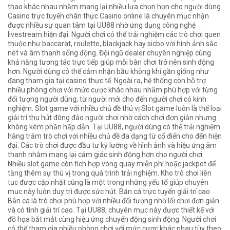
thao khác nhau nhằm mang lại nhiều lựa chọn hơn cho người dùng.
Casino trực tuyến chân thực Casino online là chuyên mục nhận
được nhiều sự quan tâm tại UU88 nhờ ứng dụng công nghệ
livestream hiện đại. Người chơi có thể trải nghiệm các trò chơi quen
thuộc như baccarat, roulette, blackjack hay sicbo với hình ảnh sắc
nét và âm thanh sống động. Đội ngũ dealer chuyên nghiệp cùng
khả năng tương tác trực tiếp giúp mỗi bàn chơi trở nên sinh động
hơn. Người dùng có thể cảm nhận bầu không khí gần giống như
đang tham gia tại casino thực tế. Ngoài ra, hệ thống còn hỗ trợ
nhiều phòng chơi với mức cược khác nhau nhằm phù hợp với từng
đối tượng người dùng, từ người mới cho đến người chơi có kinh
nghiệm. Slot game với nhiều chủ đề thú vị Slot game luôn là thể loại
giải trí thu hút đông đảo người chơi nhờ cách chơi đơn giản nhưng
không kém phần hấp dẫn. Tại UU88, người dùng có thể trải nghiệm
hàng trăm trò chơi với nhiều chủ đề đa dạng từ cổ điển cho đến hiện
đại. Các trò chơi được đầu tư kỹ lưỡng về hình ảnh và hiệu ứng âm
thanh nhằm mang lại cảm giác sinh động hơn cho người chơi.
Nhiều slot game còn tích hợp vòng quay miễn phí hoặc jackpot để
tăng thêm sự thú vị trong quá trình trải nghiệm. Kho trò chơi liên
tục được cập nhật cũng là một trong những yếu tố giúp chuyên
mục này luôn duy trì được sức hút. Bắn cá trực tuyến giải trí cao
Bắn cá là trò chơi phù hợp với nhiều đối tượng nhờ lối chơi đơn giản
và có tính giải trí cao. Tại UU88, chuyên mục này được thiết kế với
đồ họa bắt mắt cùng hiệu ứng chuyển động sinh động. Người chơi
có thể tham gia nhiều phòng chơi với mức cược khác nhau tùy theo