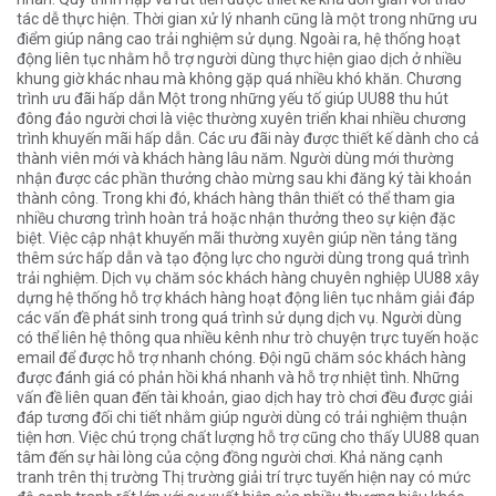
tác dễ thực hiện. Thời gian xử lý nhanh cũng là một trong những ưu
điểm giúp nâng cao trải nghiệm sử dụng. Ngoài ra, hệ thống hoạt
động liên tục nhằm hỗ trợ người dùng thực hiện giao dịch ở nhiều
khung giờ khác nhau mà không gặp quá nhiều khó khăn. Chương
trình ưu đãi hấp dẫn Một trong những yếu tố giúp UU88 thu hút
đông đảo người chơi là việc thường xuyên triển khai nhiều chương
trình khuyến mãi hấp dẫn. Các ưu đãi này được thiết kế dành cho cả
thành viên mới và khách hàng lâu năm. Người dùng mới thường
nhận được các phần thưởng chào mừng sau khi đăng ký tài khoản
thành công. Trong khi đó, khách hàng thân thiết có thể tham gia
nhiều chương trình hoàn trả hoặc nhận thưởng theo sự kiện đặc
biệt. Việc cập nhật khuyến mãi thường xuyên giúp nền tảng tăng
thêm sức hấp dẫn và tạo động lực cho người dùng trong quá trình
trải nghiệm. Dịch vụ chăm sóc khách hàng chuyên nghiệp UU88 xây
dựng hệ thống hỗ trợ khách hàng hoạt động liên tục nhằm giải đáp
các vấn đề phát sinh trong quá trình sử dụng dịch vụ. Người dùng
có thể liên hệ thông qua nhiều kênh như trò chuyện trực tuyến hoặc
email để được hỗ trợ nhanh chóng. Đội ngũ chăm sóc khách hàng
được đánh giá có phản hồi khá nhanh và hỗ trợ nhiệt tình. Những
vấn đề liên quan đến tài khoản, giao dịch hay trò chơi đều được giải
đáp tương đối chi tiết nhằm giúp người dùng có trải nghiệm thuận
tiện hơn. Việc chú trọng chất lượng hỗ trợ cũng cho thấy UU88 quan
tâm đến sự hài lòng của cộng đồng người chơi. Khả năng cạnh
tranh trên thị trường Thị trường giải trí trực tuyến hiện nay có mức