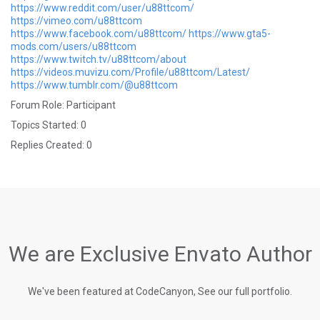
https://www.reddit.com/user/u88ttcom/
https://vimeo.com/u88ttcom
https://www.facebook.com/u88ttcom/
https://www.gta5-
mods.com/users/u88ttcom
https://www.twitch.tv/u88ttcom/about
https://videos.muvizu.com/Profile/u88ttcom/Latest/
https://www.tumblr.com/@u88ttcom
Forum Role: Participant
Topics Started: 0
Replies Created: 0
We are Exclusive Envato Author
We've been featured at CodeCanyon, See our full portfolio.