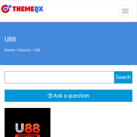
Togg
navig
U88
Home
›
Forums
›
U88
Ask a question