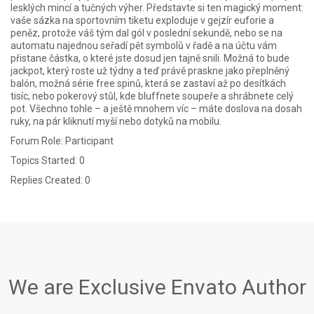
lesklých mincí a tučných výher. Představte si ten magický moment:
vaše sázka na sportovním tiketu exploduje v gejzír euforie a
peněz, protože váš tým dal gól v poslední sekundě, nebo se na
automatu najednou seřadí pět symbolů v řadě a na účtu vám
přistane částka, o které jste dosud jen tajně snili. Možná to bude
jackpot, který roste už týdny a teď právě praskne jako přeplněný
balón, možná série free spinů, která se zastaví až po desítkách
tisíc, nebo pokerový stůl, kde bluffnete soupeře a shrábnete celý
pot. Všechno tohle – a ještě mnohem víc – máte doslova na dosah
ruky, na pár kliknutí myší nebo dotyků na mobilu.
Forum Role: Participant
Topics Started: 0
Replies Created: 0
We are Exclusive Envato Author