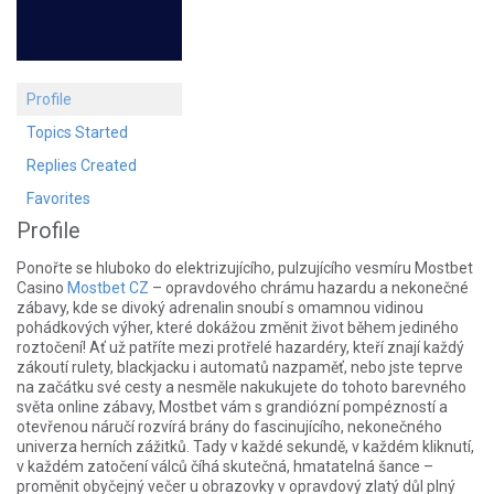
Profile
Topics Started
Replies Created
Favorites
Profile
Ponořte se hluboko do elektrizujícího, pulzujícího vesmíru Mostbet
Casino
Mostbet CZ
– opravdového chrámu hazardu a nekonečné
zábavy, kde se divoký adrenalin snoubí s omamnou vidinou
pohádkových výher, které dokážou změnit život během jediného
roztočení! Ať už patříte mezi protřelé hazardéry, kteří znají každý
zákoutí rulety, blackjacku i automatů nazpaměť, nebo jste teprve
na začátku své cesty a nesměle nakukujete do tohoto barevného
světa online zábavy, Mostbet vám s grandiózní pompézností a
otevřenou náručí rozvírá brány do fascinujícího, nekonečného
univerza herních zážitků. Tady v každé sekundě, v každém kliknutí,
v každém zatočení válců číhá skutečná, hmatatelná šance –
proměnit obyčejný večer u obrazovky v opravdový zlatý důl plný