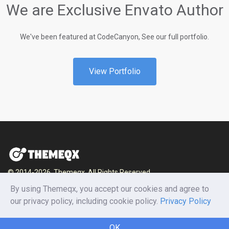
We are Exclusive Envato Author
We've been featured at CodeCanyon, See our full portfolio.
View Portfolio
© 2014-2026, Themeqx. All Rights Reserved.
By using Themeqx, you accept our cookies and agree to
Home
Blog
Documentation
Privacy Policy
our privacy policy, including cookie policy.
Privacy Policy
Terms and conditions
Careers
Contact us
OK