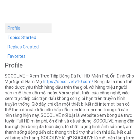
Profile
Topics Started
Replies Created
Favorites
Profile
SOCOLIVE – Xem Trực Tiếp Bóng Đá Full HD, Miễn Phí, Ổn Định Cho
Mọi Người Hâm Mộ
https://socolivetv10.com/
Bóng đá là môn thể
thao được yêu thích hàng đầu trên thế giới, với hàng triệu người
hâm mộ theo dõi mỗi ngày. Với sự phát triển của công nghệ, việc
xem trực tiếp các trận đấu không còn giới hạn trên truyền hình
truyền thống. Giờ đây, chỉ cần một thiết bị kết nối internet, bạn có
thể theo dõi các trận cầu hấp dẫn mọi lúc, mọi nơi. Trong số các
nền tảng hiện nay, SOCOLIVE nổi bật là website xem bóng đá trực
tuyến Full HD miễn phí, ổn định và dễ sử dụng. SOCOLIVE mang đến
trải nghiệm bóng đá toàn diện, từ chất lượng hình ảnh sắc nét, âm
thanh sống động đến các thông tin bổ trợ như lịch thi đấu, kết quả
và bảng xếp hạng. SOCOLIVE là gì? SOCOLIVE là một nền tảng trực