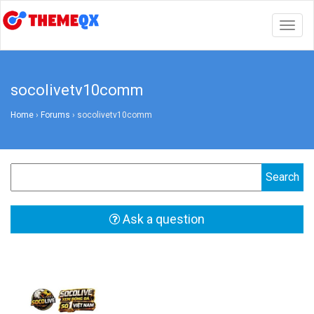
Togg
navig
socolivetv10comm
Home
›
Forums
›
socolivetv10comm
Ask a question