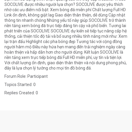
SOCOLIVE được nhiều người lựa chọn? SOCOLIVE được yêu thích
nhờ các ưu điểm nổi bật: Xem bóng đá miễn phí Chất lượng Full HD
Link ổn định, không giật lag Giao diện thân thiện, dễ dùng Cập nhật
thông tin nhanh chóng Những yếu tố này giúp SOCOLIVE trở thành
nền tảng xem bóng đá trực tiếp đáng tin cậy và phổ biến. Tương lai
phát triển của SOCOLIVE SOCOLIVE dự kiến sẽ tiếp tục nâng cấp hệ
thống, cải thiện tốc độ tải và bổ sung nhiều tính năng mới như: Xem
lại trận đấu Highlight các pha bóng đẹp Tương tác với cộng đồng
người hâm mộ Điều này hứa hẹn mang đến trải nghiệm ngày càng
hoàn thiện và hấp dẫn hơn cho người dùng. Kết luận SOCOLIVE là
nền tảng xem trực tiếp bóng đá Full HD miễn phí, uy tín và tiện lợi.
Với chất lượng ổn định, giao diện thân thiện và nội dung phong phú,
đây là lựa chọn lý tưởng cho mọi tín đồ bóng đá.
Forum Role: Participant
Topics Started: 0
Replies Created: 0