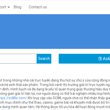
port
Blog
Contact us
Ask
t trong những nhà cái trực tuyến đang thu hút sự chú ý của cộng đồng n
và hệ sinh thái sản phẩm. Trong bối cảnh thị trường giải trí trực tuyến 
n định, minh bạch và đa dạng là yếu tố quan trọng giúp thương hiệu duy 
ông gian giải trí tiện lợi, nơi người dùng có thể trải nghiệm nhiều loại hì
ttps://sc88e.com/
Khi truy cập vào SC88, người chơi có thể nhận thấy giao
anh mục chính như thể thao, casino, game bài và khuyến mãi được bố trí
ội dung mình quan tâm. Hệ thống được tối ưu hóa để hoạt động mượt mà tr