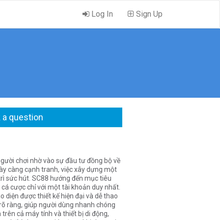
Log In
Sign Up
 a question
gười chơi nhờ vào sự đầu tư đồng bộ về
ngày càng cạnh tranh, việc xây dựng một
trì sức hút. SC88 hướng đến mục tiêu
nh cá cược chỉ với một tài khoản duy nhất.
 diện được thiết kế hiện đại và dễ thao
 rõ ràng, giúp người dùng nhanh chóng
ên cả máy tính và thiết bị di động,