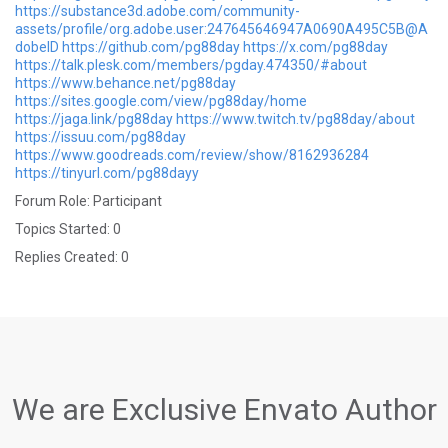
https://substance3d.adobe.com/community-
assets/profile/org.adobe.user:247645646947A0690A495C5B@A
dobeID
https://github.com/pg88day
https://x.com/pg88day
https://talk.plesk.com/members/pgday.474350/#about
https://www.behance.net/pg88day
https://sites.google.com/view/pg88day/home
https://jaga.link/pg88day
https://www.twitch.tv/pg88day/about
https://issuu.com/pg88day
https://www.goodreads.com/review/show/8162936284
https://tinyurl.com/pg88dayy
Forum Role: Participant
Topics Started: 0
Replies Created: 0
We are Exclusive Envato Author