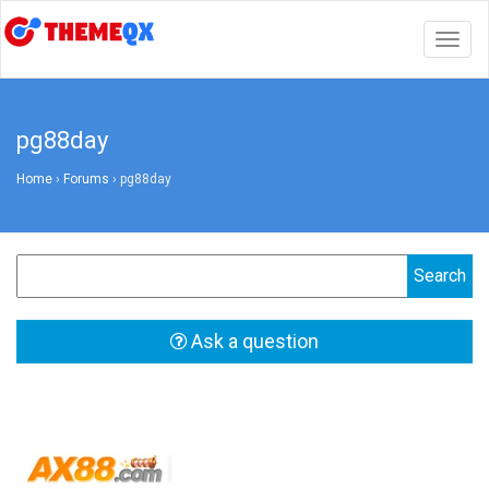
Togg
navig
pg88day
Home
›
Forums
›
pg88day
Ask a question