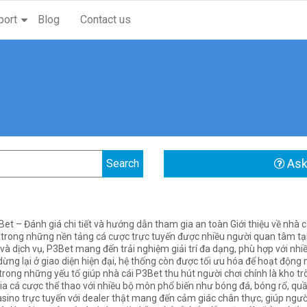
port
Blog
Contact us
Ask
Bet – Đánh giá chi tiết và hướng dẫn tham gia an toàn Giới thiệu về nhà 
trong những nền tảng cá cược trực tuyến được nhiều người quan tâm tại 
và dịch vụ, P3Bet mang đến trải nghiệm giải trí đa dạng, phù hợp với nhi
ừng lại ở giao diện hiện đại, hệ thống còn được tối ưu hóa để hoạt động 
trong những yếu tố giúp nhà cái P3Bet thu hút người chơi chính là kho tr
ia cá cược thể thao với nhiều bộ môn phổ biến như bóng đá, bóng rổ, quầ
asino trực tuyến với dealer thật mang đến cảm giác chân thực, giúp ngư