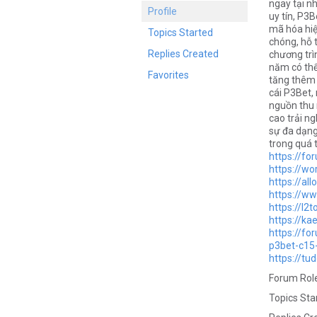
ngay tại nh
Profile
uy tín, P3
mã hóa hiện
Topics Started
chóng, hỗ 
Replies Created
chương trì
năm có thể
Favorites
tăng thêm g
cái P3Bet, 
nguồn thu n
cao trải n
sự đa dạng 
trong quá 
https://f
https://w
https://a
https://w
https://l
https://ka
https://f
p3bet-c15
https://t
Forum Role
Topics Sta