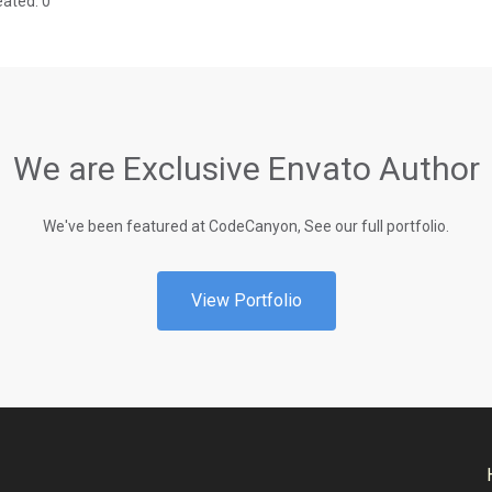
eated: 0
We are Exclusive Envato Author
We've been featured at CodeCanyon, See our full portfolio.
View Portfolio