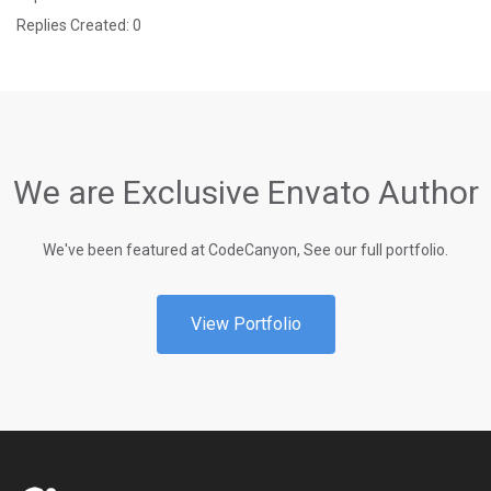
Replies Created: 0
We are Exclusive Envato Author
We've been featured at CodeCanyon, See our full portfolio.
View Portfolio