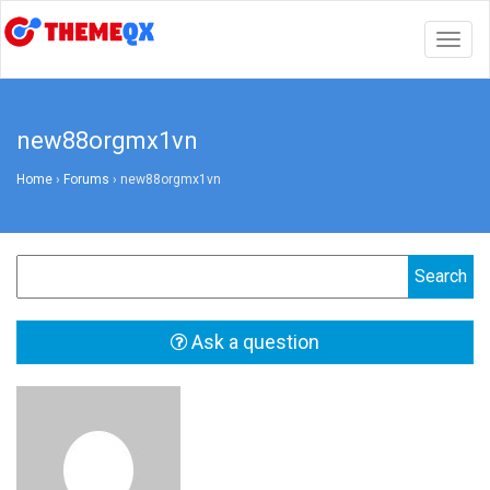
Togg
navig
new88orgmx1vn
Home
›
Forums
›
new88orgmx1vn
Ask a question