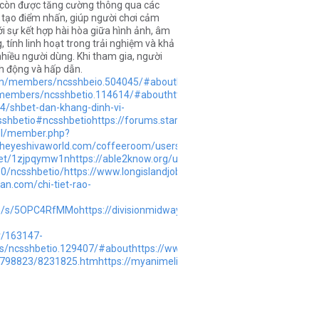
ơi còn được tăng cường thông qua các
ể tạo điểm nhấn, giúp người chơi cảm
ới sự kết hợp hài hòa giữa hình ảnh, âm
 tính linh hoạt trong trải nghiệm và khả
 nhiều người dùng. Khi tham gia, người
nh động và hấp dẫn.
.com/members/ncsshbeio.504045/#about
https://forums.sinsofasolare
/members/ncsshbetio.114614/#about
https://pbase.com/ncsshbetio/nc
4/shbet-dan-khang-dinh-vi-
sshbetio#ncsshbetio
https://forums.stardock.com/user/7663701
https
.pl/member.php?
theyeshivaworld.com/coffeeroom/users/ncsshbetio
https://whenyouri
.net/1zjpqymw1n
https://able2know.org/user/ncsshbetio/
https://doc.ad
50/ncsshbetio/
https://www.longislandjobsmagazine.com/board/board
an.com/chi-tiet-rao-
.de/s/5OPC4RfMMo
https://divisionmidway.org/jobs/author/ncsshbetio/
h
r/163147-
s/ncsshbetio.129407/#about
https://www.laundrynation.com/communit
6798823/8231825.htm
https://myanimelist.net/profile/ncsshbetio
https