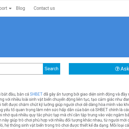
port
Blog
Contact us
Ask
i bắt đầu, bắn cá
SHBET
đã gây ấn tượng bởi giao diện sinh động và đầy
ng với nhiều loài sinh vật biển chuyển động liên tục, tạo cảm giác như đ
hi tiết được chăm chút kỹ lưỡng giúp người chơi dễ dàng hòa mình vào 
g yếu tố quan trọng làm nên sức hấp dẫn của bắn cá SHBET chính là các
hi nhớ quá nhiều quy tắc phức tạp mà chỉ cần tập trung vào việc ngắm b
n này giúp trò chơi phù hợp với nhiều đối tượng khác nhau, từ người mới
, hệ thống sinh vật biển trong trò chơi được thiết kế đa dạng. Mỗi loại cá 