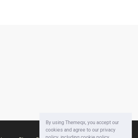
By using Themeqx, you accept our
cookies and agree to our privacy
policy, including cookie policy.