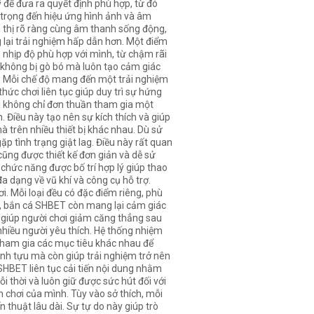
 để đưa ra quyết định phù hợp, từ đó
 trọng đến hiệu ứng hình ảnh và âm
n thị rõ ràng cùng âm thanh sống động,
 lại trải nghiệm hấp dẫn hơn. Một điểm
ọn nhịp độ phù hợp với mình, từ chậm rãi
i không bị gò bó mà luôn tạo cảm giác
u. Mỗi chế độ mang đến một trải nghiệm
thức chơi liên tục giúp duy trì sự hứng
hơi không chỉ đơn thuần tham gia một
Điều này tạo nên sự kích thích và giúp
 trên nhiều thiết bị khác nhau. Dù sử
p tình trạng giật lag. Điều này rất quan
 cũng được thiết kế đơn giản và dễ sử
chức năng được bố trí hợp lý giúp thao
đa dạng về vũ khí và công cụ hỗ trợ.
i. Mỗi loại đều có đặc điểm riêng, phù
trí, bắn cá SHBET còn mang lại cảm giác
 giúp người chơi giảm căng thẳng sau
nhiều người yêu thích. Hệ thống nhiệm
 tham gia các mục tiêu khác nhau để
nh tựu mà còn giúp trải nghiệm trở nên
HBET liên tục cải tiến nội dung nhằm
i thời và luôn giữ được sức hút đối với
 chơi của mình. Tùy vào sở thích, mỗi
 thuật lâu dài. Sự tự do này giúp trò