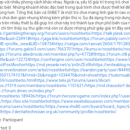
p với nhiều phong cách khác nhau. Ngoài ra, yếu tố giải trí trong trò ch
ặc biệt. Những khoảnh khắc đặc biệt trong quá trình chơi được thiết kế đ
ứng hơn. Tổng thể, bắn cá SHBET là một trò chơi mang tính giải trí cao v
ối chơi đơn giản nhưng không kém phần thú vị. Sự đa dạng trong nội dung,
 trên nhiều thiết bị đã giúp trò chơi này trở thành lựa chọn phổ biến của
 chỉ tìm thấy sự thư giãn mà còn có được những phút giây giải trí đầy si
s://gamblingtherapy.org/forum/users/ncsshbetio/
https://talk.plesk
file&uid=234918
https://jaga.link/ncsshbetio
https://forum.pabbly.com
E=profile_view&UID=158734
https://vatgia.com/raovat/2604/1791283
tps://forums.galciv3.com/user/7663701
https://kumu.io/ncsshbetio/nc
tps://forums.alliedmods.net/member.php?u=477289
https://forum.ct8
file&uid=122724
https://confengine.com/user/ncsshbetio
https://www.
stPostAnchor
https://md.yeswiki.net/s/zv0nZEvRlv
https://writeablog
w.reverbnation.com/artist/ncsshbetio
https://bandori.party/user/8449
3501574107&frmid=26&msgid=1034470&cmd=show
https://tudomuab
59/ncsshbetio.html
https://www.telix.pl/forums/users/libcxrl-
tps://f319.com/members/ncsshbetio.1101621/
https://md.chaosdorf
s://forum.dmec.vn/index.php?
csshbetio.189436/
https://forum.herozerogame.com/index.php?/use
/
https://bio.site/ncsshbetio
https://www.ewebdiscussion.com/member
forums/users/ncsshbetio/
https://www.vhs80.com/board/board_topic/
l
https://dentaltechnician.org.uk/community/profile/ncsshbetio/
: Participant
rted: 0