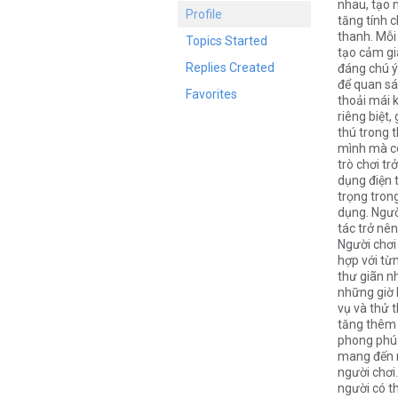
nhau, tạo 
Profile
tăng tính 
thanh. Mỗi
Topics Started
tạo cảm gi
Replies Created
đáng chú ý 
để quan sá
Favorites
thoải mái 
riêng biệt,
thú trong 
mình mà cò
trò chơi t
dụng điện t
trọng trong
dụng. Ngườ
tác trở nên
Người chơi 
hợp với từn
thư giãn n
những giờ 
vụ và thử 
tăng thêm 
phong phú 
mang đến nh
người chơi
người có th