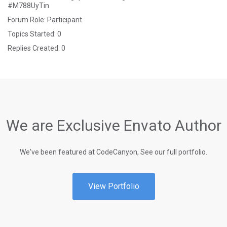
#M788UyTin
Forum Role: Participant
Topics Started: 0
Replies Created: 0
We are Exclusive Envato Author
We've been featured at CodeCanyon, See our full portfolio.
View Portfolio