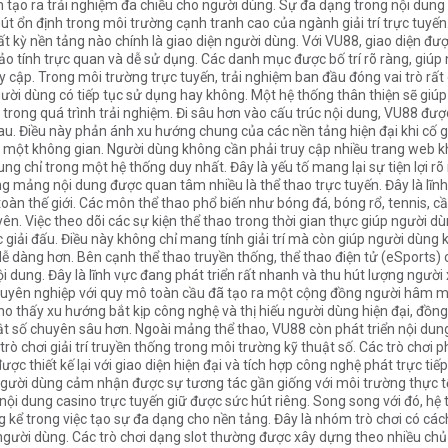
tạo ra trải nghiệm đa chiều cho người dùng. Sự đa dạng trong nội dung ch
út ổn định trong môi trường cạnh tranh cao của ngành giải trí trực tuyến
t kỳ nền tảng nào chính là giao diện người dùng. Với VU88, giao diện đư
o tính trực quan và dễ sử dụng. Các danh mục được bố trí rõ ràng, giú
y cập. Trong môi trường trực tuyến, trải nghiệm ban đầu đóng vai trò rất
gười dùng có tiếp tục sử dụng hay không. Một hệ thống thân thiện sẽ giú
 trong quá trình trải nghiệm. Đi sâu hơn vào cấu trúc nội dung, VU88 đượ
au. Điều này phản ánh xu hướng chung của các nền tảng hiện đại khi cố gắ
 một không gian. Người dùng không cần phải truy cập nhiều trang web k
ng chỉ trong một hệ thống duy nhất. Đây là yếu tố mang lại sự tiện lợi r
g mảng nội dung được quan tâm nhiều là thể thao trực tuyến. Đây là lĩnh 
toàn thế giới. Các môn thể thao phổ biến như bóng đá, bóng rổ, tennis, 
ên. Việc theo dõi các sự kiện thể thao trong thời gian thực giúp người d
 giải đấu. Điều này không chỉ mang tính giải trí mà còn giúp người dùng k
ễ dàng hơn. Bên cạnh thể thao truyền thống, thể thao điện tử (eSports)
ội dung. Đây là lĩnh vực đang phát triển rất nhanh và thu hút lượng người x
uyên nghiệp với quy mô toàn cầu đã tạo ra một cộng đồng người hâm mộ 
o thấy xu hướng bắt kịp công nghệ và thị hiếu người dùng hiện đại, đồng 
ật số chuyên sâu hơn. Ngoài mảng thể thao, VU88 còn phát triển nội dung
rò chơi giải trí truyền thống trong môi trường kỹ thuật số. Các trò chơi p
ược thiết kế lại với giao diện hiện đại và tích hợp công nghệ phát trực tiế
người dùng cảm nhận được sự tương tác gần giống với môi trường thực t
 nội dung casino trực tuyến giữ được sức hút riêng. Song song với đó, h
g kể trong việc tạo sự đa dạng cho nền tảng. Đây là nhóm trò chơi có các
người dùng. Các trò chơi dạng slot thường được xây dựng theo nhiều chủ