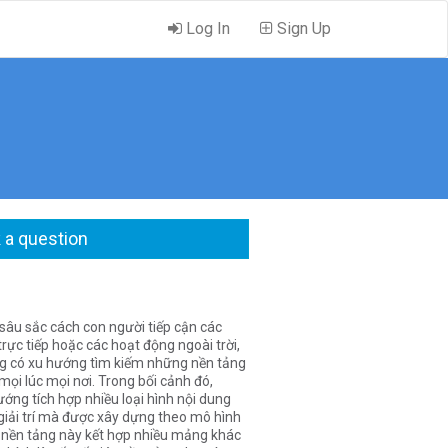
Log In
Sign Up
 a question
 sâu sắc cách con người tiếp cận các
n trực tiếp hoặc các hoạt động ngoài trời,
ùng có xu hướng tìm kiếm những nền tảng
 mọi lúc mọi nơi. Trong bối cảnh đó,
ướng tích hợp nhiều loại hình nội dung
giải trí mà được xây dựng theo mô hình
lẻ, nền tảng này kết hợp nhiều mảng khác