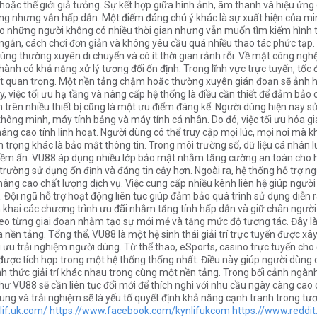
hoặc thế giới giả tưởng. Sự kết hợp giữa hình ảnh, âm thanh và hiệu ứng 
àng nhưng vẫn hấp dẫn. Một điểm đáng chú ý khác là sự xuất hiện của min
o những người không có nhiều thời gian nhưng vẫn muốn tìm kiếm hình t
 ngắn, cách chơi đơn giản và không yêu cầu quá nhiều thao tác phức tạp. 
dùng thường xuyên di chuyển và có ít thời gian rảnh rỗi. Về mặt công ng
hành có khả năng xử lý tương đối ổn định. Trong lĩnh vực trực tuyến, tố
rất quan trọng. Một nền tảng chậm hoặc thường xuyên gián đoạn sẽ ảnh h
y, việc tối ưu hạ tầng và nâng cấp hệ thống là điều cần thiết để đảm bảo
 trên nhiều thiết bị cũng là một ưu điểm đáng kể. Người dùng hiện nay sử
thông minh, máy tính bảng và máy tính cá nhân. Do đó, việc tối ưu hóa gi
âng cao tính linh hoạt. Người dùng có thể truy cập mọi lúc, mọi nơi mà kh
n trọng khác là bảo mật thông tin. Trong môi trường số, dữ liệu cá nhân 
 tiềm ẩn. VU88 áp dụng nhiều lớp bảo mật nhằm tăng cường an toàn cho h
 trường sử dụng ổn định và đáng tin cậy hơn. Ngoài ra, hệ thống hỗ trợ n
 nâng cao chất lượng dịch vụ. Việc cung cấp nhiều kênh liên hệ giúp ngườ
. Đội ngũ hỗ trợ hoạt động liên tục giúp đảm bảo quá trình sử dụng diễn 
n khai các chương trình ưu đãi nhằm tăng tính hấp dẫn và giữ chân ngườ
heo từng giai đoạn nhằm tạo sự mới mẻ và tăng mức độ tương tác. Đây là
a nền tảng. Tổng thể, VU88 là một hệ sinh thái giải trí trực tuyến được 
i ưu trải nghiệm người dùng. Từ thể thao, eSports, casino trực tuyến cho
 được tích hợp trong một hệ thống thống nhất. Điều này giúp người dùng 
h thức giải trí khác nhau trong cùng một nền tảng. Trong bối cảnh ngành g
hư VU88 sẽ cần liên tục đổi mới để thích nghi với nhu cầu ngày càng cao
dung và trải nghiệm sẽ là yếu tố quyết định khả năng cạnh tranh trong t
lif.uk.com/
https://www.facebook.com/kynlifukcom
https://www.reddi