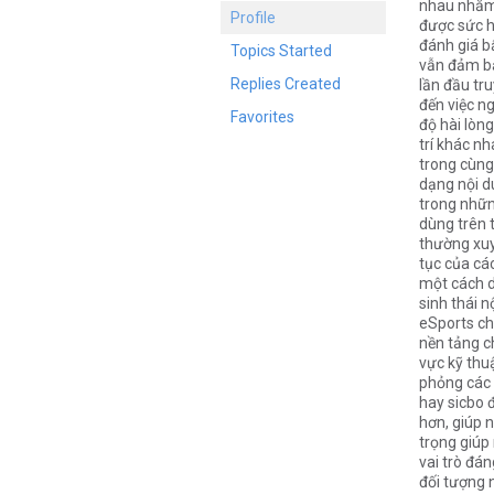
nhau nhằm 
Profile
được sức h
đánh giá bấ
Topics Started
vẫn đảm bả
Replies Created
lần đầu tru
đến việc n
Favorites
độ hài lòng
trí khác nh
trong cùng
dạng nội du
trong nhữn
dùng trên 
thường xuy
tục của các
một cách d
sinh thái n
eSports ch
nền tảng ch
vực kỹ thu
phỏng các t
hay sicbo đ
hơn, giúp 
trọng giúp
vai trò đán
đối tượng 