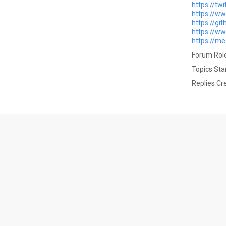
https://tw
https://ww
https://g
https://w
https://m
Forum Role
Topics Sta
Replies Cr