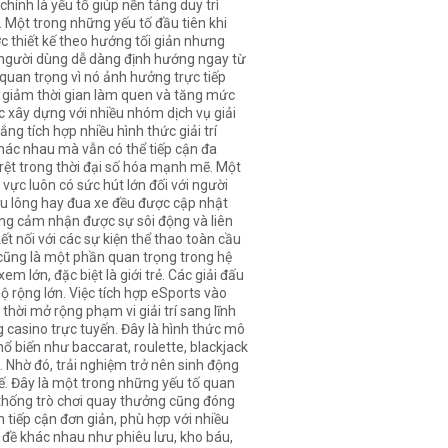
ính là yếu tố giúp nền tảng duy trì
. Một trong những yếu tố đầu tiên khi
ợc thiết kế theo hướng tối giản nhưng
p người dùng dễ dàng định hướng ngay từ
 quan trọng vì nó ảnh hưởng trực tiếp
p giảm thời gian làm quen và tăng mức
c xây dựng với nhiều nhóm dịch vụ giải
ng tích hợp nhiều hình thức giải trí
hác nhau mà vẫn có thể tiếp cận đa
õ rệt trong thời đại số hóa mạnh mẽ. Một
vực luôn có sức hút lớn đối với người
cầu lông hay đua xe đều được cập nhật
ùng cảm nhận được sự sôi động và liên
ết nối với các sự kiện thể thao toàn cầu
 cũng là một phần quan trọng trong hệ
em lớn, đặc biệt là giới trẻ. Các giải đấu
rộng lớn. Việc tích hợp eSports vào
thời mở rộng phạm vi giải trí sang lĩnh
 casino trực tuyến. Đây là hình thức mô
hổ biến như baccarat, roulette, blackjack
p. Nhờ đó, trải nghiệm trở nên sinh động
ế. Đây là một trong những yếu tố quan
ệ thống trò chơi quay thưởng cũng đóng
h tiếp cận đơn giản, phù hợp với nhiều
 đề khác nhau như phiêu lưu, kho báu,