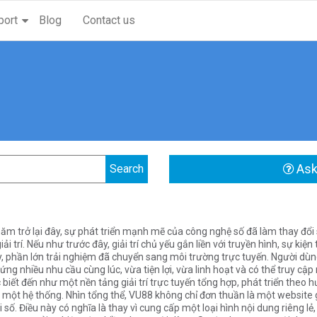
port
Blog
Contact us
Ask
năm trở lại đây, sự phát triển mạnh mẽ của công nghệ số đã làm thay đổi
iải trí. Nếu như trước đây, giải trí chủ yếu gắn liền với truyền hình, sự kiệ
ay, phần lớn trải nghiệm đã chuyển sang môi trường trực tuyến. Người d
ứng nhiều nhu cầu cùng lúc, vừa tiện lợi, vừa linh hoạt và có thể truy cập
iết đến như một nền tảng giải trí trực tuyến tổng hợp, phát triển theo h
 một hệ thống. Nhìn tổng thể, VU88 không chỉ đơn thuần là một website 
i số. Điều này có nghĩa là thay vì cung cấp một loại hình nội dung riêng 