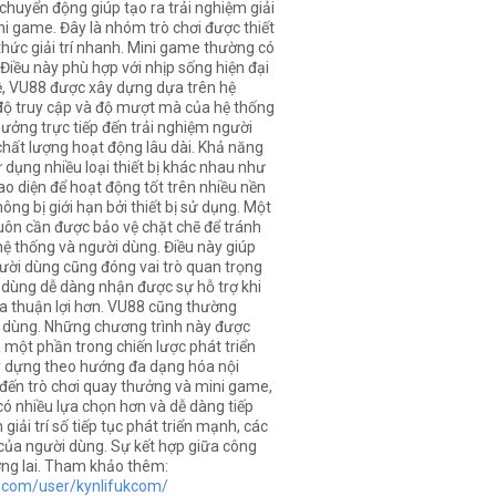
chuyển động giúp tạo ra trải nghiệm giải
i game. Đây là nhóm trò chơi được thiết
hức giải trí nhanh. Mini game thường có
Điều này phù hợp với nhịp sống hiện đại
hệ, VU88 được xây dựng dựa trên hệ
c độ truy cập và độ mượt mà của hệ thống
ưởng trực tiếp đến trải nghiệm người
 chất lượng hoạt động lâu dài. Khả năng
 dụng nhiều loại thiết bị khác nhau như
ao diện để hoạt động tốt trên nhiều nền
ông bị giới hạn bởi thiết bị sử dụng. Một
luôn cần được bảo vệ chặt chẽ để tránh
ệ thống và người dùng. Điều này giúp
gười dùng cũng đóng vai trò quan trọng
i dùng dễ dàng nhận được sự hỗ trợ khi
ra thuận lợi hơn. VU88 cũng thường
i dùng. Những chương trình này được
 một phần trong chiến lược phát triển
xây dựng theo hướng đa dạng hóa nội
 đến trò chơi quay thưởng và mini game,
có nhiều lựa chọn hơn và dễ dàng tiếp
iải trí số tiếp tục phát triển mạnh, các
 của người dùng. Sự kết hợp giữa công
ương lai. Tham khảo thêm:
t.com/user/kynlifukcom/