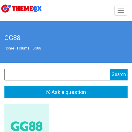
Togg
navig
GG88
Home
›
Forums
›
GG88
Ask a question