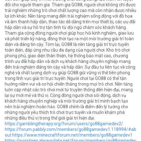
đối cho người tham gia. Tham gia GO88, người chơi không chỉ được
trải nghiệm những trò chơi chất lượng cao mà còn nhận được nhiều
lợi ích khác. Nền tảng mang đến trải nghiệm sống động với đồ họa
và âm thanh hấp dẫn, thao tác dễ dàng trên mọi thiết bị, các ưu đãi
hấp dẫn và sự hỗ trợ tận tình từ đội ngũ chăm sóc khách hàng.
Tham gia cộng đồng người chơi giúp học hỏi kinh nghiệm, giao lưu
và phát triển kỹ năng, đồng thời tạo ra một môi trường giải trí toàn
diện và đáng tin cậy. Tóm lại, GO88 là nền tảng giải trí trực tuyến
toàn diện, đáp ứng nhu cầu đa dạng của người chơi. Kho trò chơi
phong phú, giao diện thân thiện, hệ thống bảo mật cao, chương
trình ưu đãi hấp dẫn và dịch vụ khách hàng chuyên nghiệp mang
đến trải nghiệm đáng tin cậy và hấp dẫn. Sự đầu tư liên tục về công
nghệ và chất lượng dịch vụ giúp GO88 giữ vững vị thế tiên phong
trong lĩnh vực giải trí trực tuyến. Người chơi tại GO88 có thể tận
hưởng niềm vui và cơ hội chiến thắng trong mọi trò chơi. Nền tảng
luôn cập nhật các trò chơi mới từ truyền thống đến hiện đại, mang
lại sự mới mẻ và thú vị. Cộng đồng người chơi sôi động, dịch vụ
khách hàng chuyên nghiệp và môi trường giải trí minh bạch tạo
nên trải nghiệm hoàn hảo. GO88 chính là điểm đến lý tưởng cho
những người yêu thích trò chơi trực tuyến và muốn khám phá
những điều thú vị trong thế giới giải trí hiện đại.
https://gamblingtherapy.org/forum/users/go88gamedev2/
https://forum.pabbly.com/members/go88gamedev1.118994/#ab
out
https://www.minecraftforum.net/members/go88gamedev1
https://worstgen.alwaysdata.net/forum/members/go88gamedev