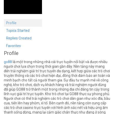
Profile
Topics Started
Replies Created
Favorites
Profile
go88
là một trong những nhà cái trực tuyến nổi bật và được nhiều
người chơi lựa chọn trong thời gian gần đây. Nền tảng này mang
đến trải nghiệm giải trí trực tuyến đa dạng, kết hợp giữa các trò chơi
truyền thống và các trò chơi hiện đại, đồng thời đảm bảo an toàn và
minh bạch cho tất cả người tham gia. Sự đầu tư mạnh mẽ về công
nghệ, kho trò chơi, dịch vụ khách hàng và trải nghiệm người dùng
đã giúp GO88 trở thành một trong những địa chỉ đáng tin cậy trong
lĩnh vực giải trí trực tuyến. Kho trò chơi tại GO88 thực sự phong phú.
Người chơi có thể trải nghiệm các trò chơi dân gian như xóc đĩa, bầu
cua, tiến lên hay phỏm, xì tố. Bên cạnh đó, nền tảng còn cung cấp
các trò chơi casino trực tuyến với hình ảnh sắc nét và hiệu ứng âm
thanh sống động, mang lại cảm giác chân thực như đang ở sòng