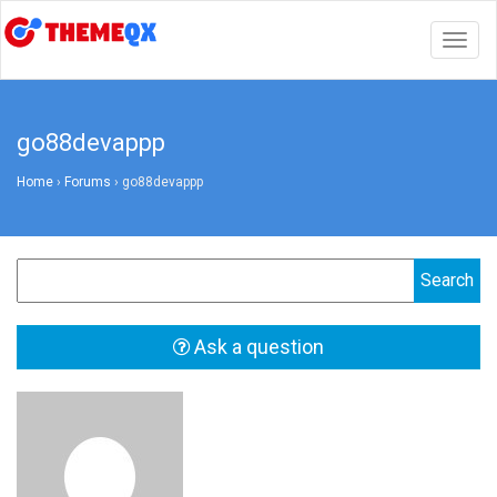
Togg
navig
go88devappp
Home
›
Forums
›
go88devappp
Ask a question