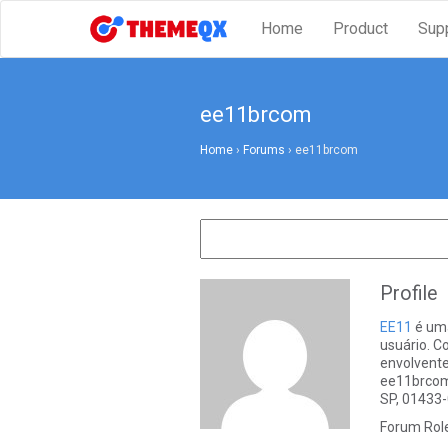
Home
Product
Sup
ee11brcom
Home
›
Forums
›
ee11brcom
Profile
EE11
é uma
usuário. C
envolvente
ee11brco
SP, 01433
Forum Role