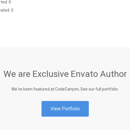
rted: 0
eated: 0
We are Exclusive Envato Author
We've been featured at CodeCanyon, See our full portfolio.
View Portfolio