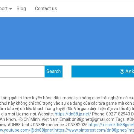
port
Blog
Contact us
Ask
 tảng giải trí trực tuyến hàng đầu, mang lại không gian trải nghiệm cá 
chơi này không chỉ chú trọng vào sự đa dạng của các tựa game mà còn
ằm bảo vệ dữ liệu khách hàng tuyệt đối. Với giao diện hiện đại và tốc độ
gia mọi lúc mọi nơi. Website:
https://dn88.jp.net/
Phone: 0927182943 Đị
An Nhơn, Hồ Chí Minh, Việt Nam Email:
dn88jpnet@gmail.com
Tags: #D
iew #DN88Real #DN88Experience #DN882026
https://x.com/dn88jpne
ww.youtube.com/@dn88jpnet
https://www.pinterest.com/dn88jpnet/
ht