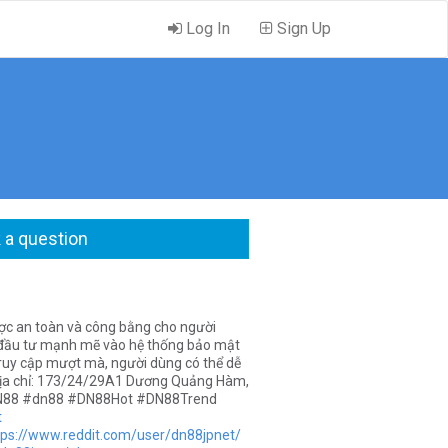
Log In
Sign Up
 a question
cược an toàn và công bằng cho người
 đầu tư mạnh mẽ vào hệ thống bảo mật
 truy cập mượt mà, người dùng có thể dễ
a chỉ: 173/24/29A1 Dương Quảng Hàm,
N88 #dn88 #DN88Hot #DN88Trend
t
tps://www.reddit.com/user/dn88jpnet/