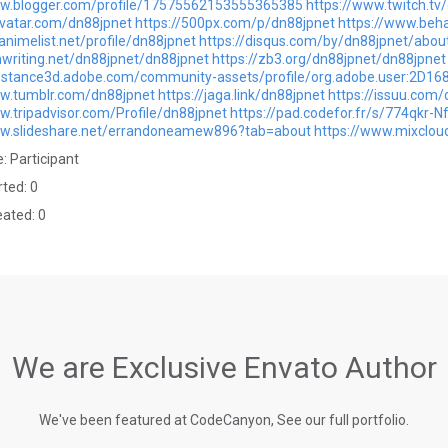
ww.blogger.com/profile/17575562153555365385
https://www.twitch.tv
avatar.com/dn88jpnet
https://500px.com/p/dn88jpnet
https://www.beh
animelist.net/profile/dn88jpnet
https://disqus.com/by/dn88jpnet/abou
nwriting.net/dn88jpnet/dn88jpnet
https://zb3.org/dn88jpnet/dn88jpnet
ubstance3d.adobe.com/community-assets/profile/org.adobe.user:
ww.tumblr.com/dn88jpnet
https://jaga.link/dn88jpnet
https://issuu.com/
w.tripadvisor.com/Profile/dn88jpnet
https://pad.codefor.fr/s/774qkr-N
ww.slideshare.net/errandoneamew896?tab=about
https://www.mixclou
: Participant
rted: 0
eated: 0
We are Exclusive Envato Author
We've been featured at CodeCanyon, See our full portfolio.