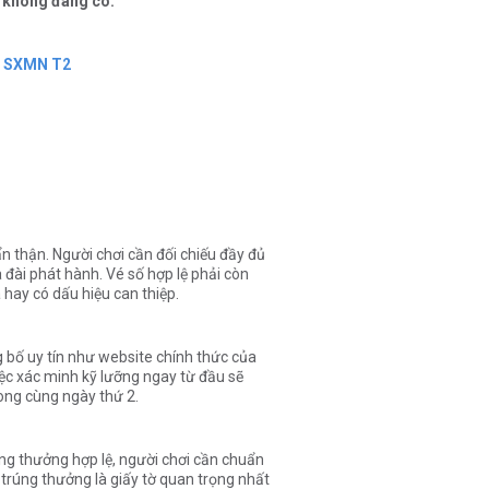
o không đáng có.
SXMN T2
n thận. Người chơi cần đối chiếu đầy đủ
 đài phát hành. Vé số hợp lệ phải còn
hay có dấu hiệu can thiệp.
g bố uy tín như website chính thức của
ệc xác minh kỹ lưỡng ngay từ đầu sẽ
ong cùng ngày thứ 2.
úng thưởng hợp lệ, người chơi cần chuẩn
trúng thưởng là giấy tờ quan trọng nhất