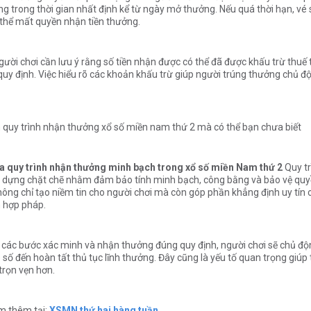
g trong thời gian nhất định kể từ ngày mở thưởng. Nếu quá thời hạn, vé s
thể mất quyền nhận tiền thưởng.
gười chơi cần lưu ý rằng số tiền nhận được có thể đã được khấu trừ thuế 
uy định. Việc hiểu rõ các khoản khấu trừ giúp người trúng thưởng chủ độ
quy trình nhận thưởng xổ số miền nam thứ 2 mà có thể bạn chưa biết
a quy trình nhận thưởng minh bạch trong xổ số miền Nam thứ 2
Quy tr
 dựng chặt chẽ nhằm đảm bảo tính minh bạch, công bằng và bảo vệ quyề
hông chỉ tạo niềm tin cho người chơi mà còn góp phần khẳng định uy tín
 hợp pháp.
 các bước xác minh và nhận thưởng đúng quy định, người chơi sẽ chủ độn
é số đến hoàn tất thủ tục lĩnh thưởng. Đây cũng là yếu tố quan trọng gi
trọn vẹn hơn.
m thêm tại:
XSMN thứ hai hàng tuần