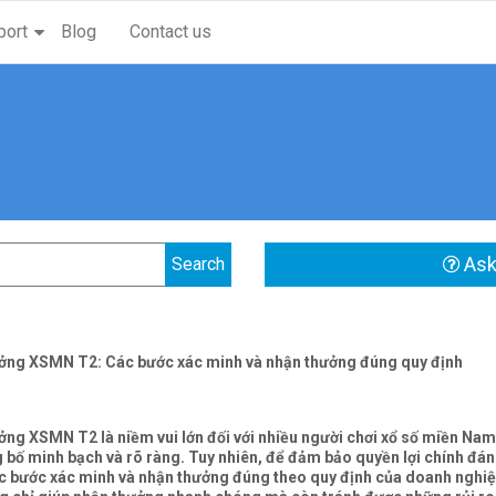
port
Blog
Contact us
Ask
ởng XSMN T2: Các bước xác minh và nhận thưởng đúng quy định
ng XSMN T2 là niềm vui lớn đối với nhiều người chơi xổ số miền Nam,
bố minh bạch và rõ ràng. Tuy nhiên, để đảm bảo quyền lợi chính đá
 bước xác minh và nhận thưởng đúng theo quy định của doanh nghiệp 