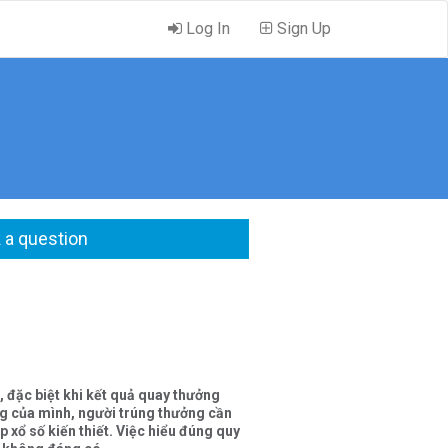
Log In
Sign Up
 a question
 đặc biệt khi kết quả quay thưởng
ng của mình, người trúng thưởng cần
xổ số kiến thiết. Việc hiểu đúng quy