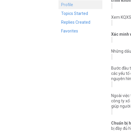
trình khô
Profile
Topics Started
Xem KQXSMN
Replies Created
Favorites
Xác minh 
Những dấu 
Bước đầu t
các yếu tố
nguyên hìn
Ngoài việc
công ty xổ
giúp người
Chuẩn bị h
bị đầy đủ 