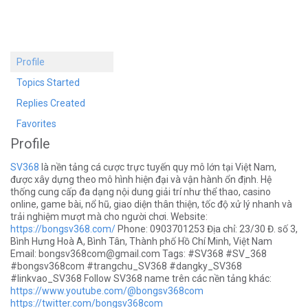
Profile
Topics Started
Replies Created
Favorites
Profile
SV368
là nền tảng cá cược trực tuyến quy mô lớn tại Việt Nam,
được xây dựng theo mô hình hiện đại và vận hành ổn định. Hệ
thống cung cấp đa dạng nội dung giải trí như thể thao, casino
online, game bài, nổ hũ, giao diện thân thiện, tốc độ xử lý nhanh và
trải nghiệm mượt mà cho người chơi. Website:
https://bongsv368.com/
Phone: 0903701253 Địa chỉ: 23/30 Đ. số 3,
Bình Hưng Hoà A, Bình Tân, Thành phố Hồ Chí Minh, Việt Nam
Email:
bongsv368com@gmail.com
Tags: #SV368 #SV_368
#bongsv368com #trangchu_SV368 #dangky_SV368
#linkvao_SV368 Follow SV368 name trên các nền tảng khác:
https://www.youtube.com/@bongsv368com
https://twitter.com/bongsv368com