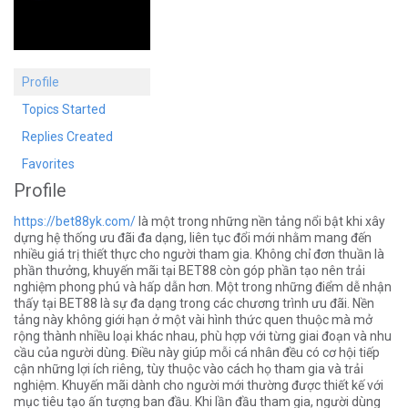
Profile
Topics Started
Replies Created
Favorites
Profile
https://bet88yk.com/
là một trong những nền tảng nổi bật khi xây
dựng hệ thống ưu đãi đa dạng, liên tục đổi mới nhằm mang đến
nhiều giá trị thiết thực cho người tham gia. Không chỉ đơn thuần là
phần thưởng, khuyến mãi tại BET88 còn góp phần tạo nên trải
nghiệm phong phú và hấp dẫn hơn. Một trong những điểm dễ nhận
thấy tại BET88 là sự đa dạng trong các chương trình ưu đãi. Nền
tảng này không giới hạn ở một vài hình thức quen thuộc mà mở
rộng thành nhiều loại khác nhau, phù hợp với từng giai đoạn và nhu
cầu của người dùng. Điều này giúp mỗi cá nhân đều có cơ hội tiếp
cận những lợi ích riêng, tùy thuộc vào cách họ tham gia và trải
nghiệm. Khuyến mãi dành cho người mới thường được thiết kế với
mục tiêu tạo ấn tượng ban đầu. Khi lần đầu tham gia, người dùng