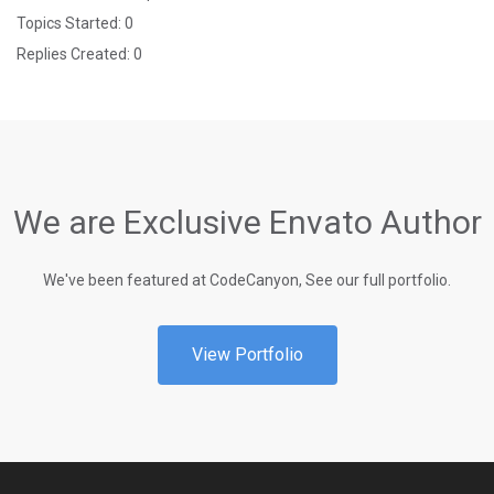
Topics Started: 0
Replies Created: 0
We are Exclusive Envato Author
We've been featured at CodeCanyon, See our full portfolio.
View Portfolio