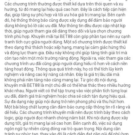
Các chương trình thường được thiết kế dựa trên thói quen và xu
hướng, từ đó mang lại hiệu quả cao hơn. Đây là cách tiếp cận hiện
đại, giúp tăng sự phù hợp và tối ưu hóa giá trị mang lại. Bên cạnh
đó, hệ thống thông báo cũng được xây dựng để đảm bảo người
dùng không bỏ lỡ các ưu đãi. Mọi thông tin đều được cập nhật kịp
thời, giúp người tham gia dễ dàng theo dõi và lựa chọn chương
trình phù hợp. Khuyến mãi tại BET88 còn góp phần tạo nên sự cạnh
tranh tích cực giữa người dùng. Một số chương trình được thiết kế
theo dạng thử thách hoặc xếp hạng, mang lại cảm giác hứng thú
và động lực tham gia. Điều này không chỉ giúp tăng tính giải trí mà
còn tạo nên một môi trường năng động. Ngoài ra, việc tham gia các
chương trình ưu đãi cũng giúp người dùng hiểu rõ hơn về cách nền
tảng hoạt động. Thông qua quá trình này, họ có thể tích lũy kinh
nghiệm và nâng cao kỹ năng cá nhân. Đây là giá trị lâu dài mà
không phải nền tảng nào cũng mang lại. Từ góc độ nội dung,
khuyến mãi BET88 là một chủ đề có thể khai thác theo nhiều hướng
khác nhau. Người viết có thể tập trung vào việc phân tích từng loại
ưu đãi, đánh giá trải nghiệm hoặc chia sẻ cách tận dụng hiệu quả.
Sự đa dạng này giúp nội dung trở nên phong phú và thu hút hơn.
Một bài blog chất lượng cần đảm bảo cung cấp thông tin rõ ràng và
dễ hiểu. Các chương trình khuyến mãi nên được trình bày theo cách
logic, giúp người đọc nhanh chóng nắm bắt. Khi nội dung được xây
dựng tốt, giá trị mang lại sẽ cao hơn. Bên cạnh đó, việc sử dụng
ngôn ngữ tự nhiên cũng đóng vai trò quan trọng. Nội dung cần
tránh sự phức tạp, thay vào đó là cách diễn đạt gần gũi để phù hợp