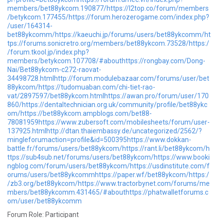
members/bet88ykcom.190877/
https://l2top.co/forum/members
/betykcom.177455/
https://forum.herozerogame.com/index.php?
/user/164314-
bet88ykcomm/
https://kaeuchi.jp/forums/users/bet88ykcomm/
ht
tps://forums.sonicretro.org/members/bet88ykcom.73528/
https:/
/forum.tkool.jp/index.php?
members/betykcom.107708/#about
https://rongbay.com/Dong-
Nai/Bet88ykcom-c272-raovat-
34498728.html
http://forum.modulebazaar.com/forums/user/bet
88ykcom/
https://tudomuaban.com/chi-tiet-rao-
vat/2897597/bet88ykcom.html
https://awan.pro/forum/user/170
860/
https://dentaltechnician.org.uk/community/profile/bet88ykc
om/
https://bet88ykcom.ampblogs.com/bet88-
78081959
https://www.zubersoft.com/mobilesheets/forum/user-
137925.html
http://dtan.thaiembassy.de/uncategorized/2562/?
mingleforumaction=profile&id=500395
https://www.dokkan-
battle.fr/forums/users/bet88ykcom/
https://rant.li/bet88ykcom/
h
ttps://sub4sub.net/forums/users/bet88ykcom/
https://www.booki
ngblog.com/forum/users/bet88ykcom/
https://usdinstitute.com/f
orums/users/bet88ykcomm
https://paper.wf/bet88ykcom/
https:/
/zb3.org/bet88ykcom/
https://www.tractorbynet.com/forums/me
mbers/bet88ykcomm.431465/#about
https://phatwalletforums.c
om/user/bet88ykcomm
Forum Role: Participant