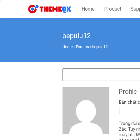
Home
Product
Sup
bepuiu12
Home
›
Forums
›
bepuiu12
Profile
Bản chất c
Trong đời s
Bắc. Tuy n
may rủi điể