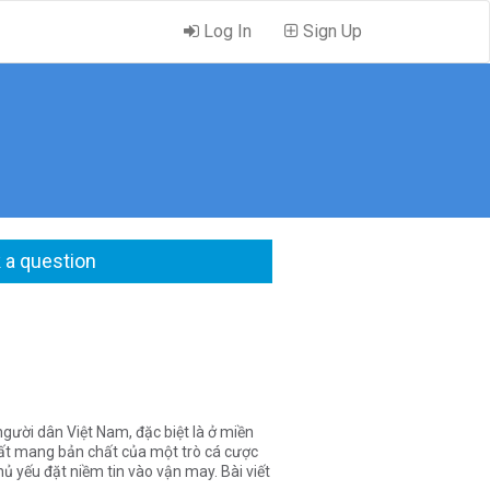
Log In
Sign Up
 a question
 người dân Việt Nam, đặc biệt là ở miền
hất mang bản chất của một trò cá cược
hủ yếu đặt niềm tin vào vận may. Bài viết