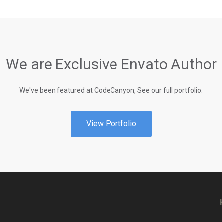
We are Exclusive Envato Author
We've been featured at CodeCanyon, See our full portfolio.
View Portfolio