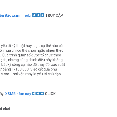
iền Bắc xsmn.mobi
TRUY CẬP
ếu tố kỹ thuật hay logic cụ thể nào có
ười mua chỉ có thể chọn ngẫu nhiên theo
 Quá trình quay số được tổ chức theo
 bạch, nhưng cũng chính điều này khẳng
 bất kỳ công cụ nào để thay đổi xác suất
hỉ khoảng 1/100.000. Việc kết quả phụ
cược – nơi vận may là yếu tố chủ đạo,
đây:
XSMB hôm nay
CLICK
i chơi