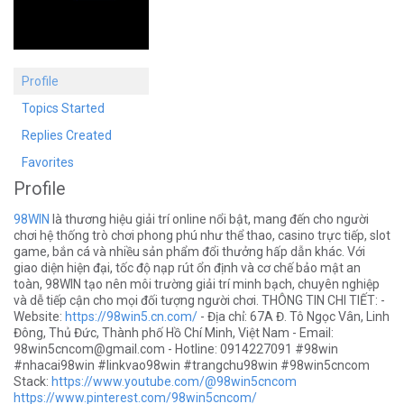
Profile
Topics Started
Replies Created
Favorites
Profile
98WIN
là thương hiệu giải trí online nổi bật, mang đến cho người
chơi hệ thống trò chơi phong phú như thể thao, casino trực tiếp, slot
game, bắn cá và nhiều sản phẩm đổi thưởng hấp dẫn khác. Với
giao diện hiện đại, tốc độ nạp rút ổn định và cơ chế bảo mật an
toàn, 98WIN tạo nên môi trường giải trí minh bạch, chuyên nghiệp
và dễ tiếp cận cho mọi đối tượng người chơi. THÔNG TIN CHI TIẾT: -
Website:
https://98win5.cn.com/
- Địa chỉ: 67A Đ. Tô Ngọc Vân, Linh
Đông, Thủ Đức, Thành phố Hồ Chí Minh, Việt Nam - Email:
98win5cncom@gmail.com
- Hotline: 0914227091 #98win
#nhacai98win #linkvao98win #trangchu98win #98win5cncom
Stack:
https://www.youtube.com/@98win5cncom
https://www.pinterest.com/98win5cncom/