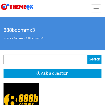
Togg
navig
888bcommx3
Home
›
Forums
›
888bcommx3
Ask a question