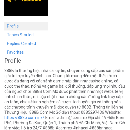
Profile
Topics Started
Replies Created
Favorites
Profile
888B là thương hiệu nhà cái uy tín, chuyên cung cấp các sản phẩm
giải trí trực tuyến đỉnh cao. Chúng tôi mang đến một thế giới cá
cược đa dạng với các sảnh game hấp dẫn như casino online, cá
cược thể thao, nổ hũ và game bài đổi thưởng, đáp ứng mọi nhu cầu
của người chơi. 888B Com Mx được phát triển như một website vệ
tinh chính thức, nơi cập nhật nhanh chóng các đường link truy cập
an toàn, chia sẻ kinh nghiệm cá cược từ chuyên gia và thông báo
các chương trình khuyến mãi độc quyền từ 888B. Thông tin liên hệ
Thương Hiệu: 888B Com Mx Số điện thoại: 0885297436 Website:
https://888b.com.mx/
Email:
admin@com.mx
Địa chỉ: 19 Điện Biên
Phủ, Phường Đa Kao, Quận 1, Thành phố Hồ Chí Minh, Việt Nam Giờ
làm việc: Hỗ trợ 24/7 #888b #commx #nhacai #888bnhacai