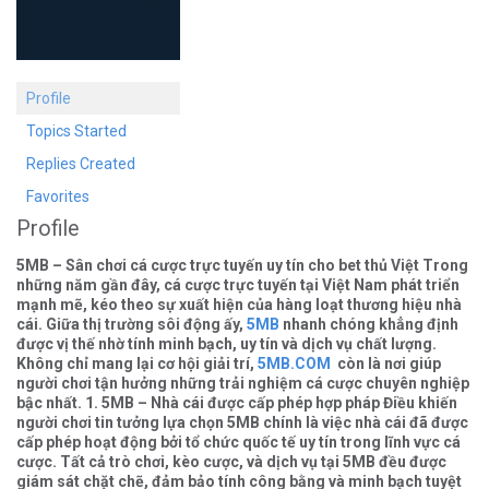
Profile
Topics Started
Replies Created
Favorites
Profile
5MB – Sân chơi cá cược trực tuyến uy tín cho bet thủ Việt
Trong
những năm gần đây, cá cược trực tuyến tại Việt Nam phát triển
mạnh mẽ, kéo theo sự xuất hiện của hàng loạt thương hiệu nhà
cái. Giữa thị trường sôi động ấy,
5MB
nhanh chóng khẳng định
được vị thế nhờ tính minh bạch, uy tín và dịch vụ chất lượng.
Không chỉ mang lại cơ hội giải trí,
5MB.COM
còn là nơi giúp
người chơi tận hưởng những trải nghiệm cá cược chuyên nghiệp
bậc nhất.
1. 5MB – Nhà cái được cấp phép hợp pháp
Điều khiến
người chơi tin tưởng lựa chọn 5MB chính là việc nhà cái đã được
cấp phép hoạt động bởi tổ chức quốc tế uy tín trong lĩnh vực cá
cược. Tất cả trò chơi, kèo cược, và dịch vụ tại 5MB đều được
giám sát chặt chẽ, đảm bảo tính công bằng và minh bạch tuyệt