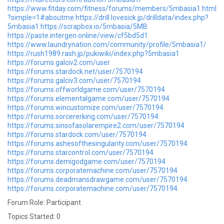
https://www.fitday.com/fitness/forums/members/5mbasia1.html
?simple=1#aboutme
https://drill.lovesick.jp/drilldata/index.php?
5mbasia1
https://scrapbox.io/5mbasia/5MB
https://paste.intergen.online/view/cf5bd5d1
https://www.laundrynation.com/community/profile/5mbasia1/
https://rush1989.rash.jp/pukiwiki/index.php?5mbasia1
https://forums.galciv2.com/user
https://forums.stardock.net/user/7570194
https://forums.galciv3.com/user/7570194
https://forums.offworldgame.com/user/7570194
https://forums.elementalgame.com/user/7570194
https://forums.wincustomize.com/user/7570194
https://forums.sorcererking.com/user/7570194
https://forums.sinsofasolarempire2.com/user/7570194
https://forums.stardock.com/user/7570194
https://forums.ashesofthesingularity.com/user/7570194
https://forums.starcontrol.com/user/7570194
https://forums.demigodgame.com/user/7570194
https://forums.corporatemachine.com/user/7570194
https://forums.deadmansdrawgame.com/user/7570194
https://forums.corporatemachine.com/user/7570194
Forum Role: Participant
Topics Started: 0