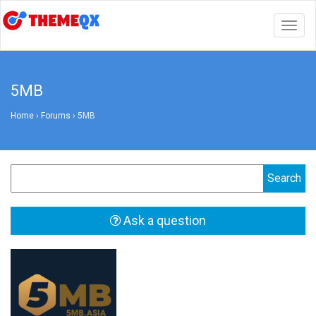
Togg
navig
5MB
Home
›
Forums
›
5MB
Ask a question