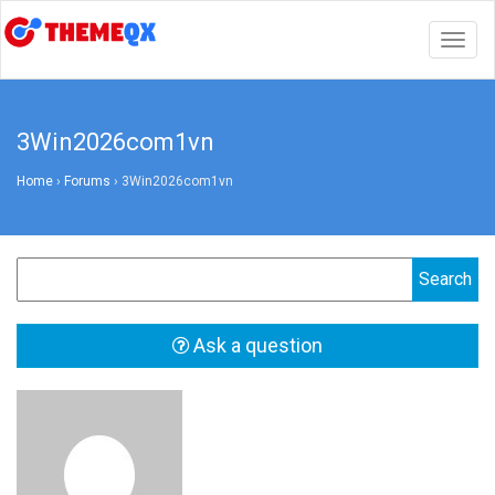
Togg
navig
3Win2026com1vn
Home
›
Forums
›
3Win2026com1vn
Ask a question